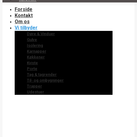
Forside
Kontakt
Om os
Vi tilbyder
Døre & Vinduer
Gulve
Isolering
Karnapper
Køkkener
Kviste
Porte
Tag & tagrender
Til- og ombygninger
Trapper
Udestuer