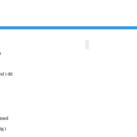
n
d i dit
e med
ig i