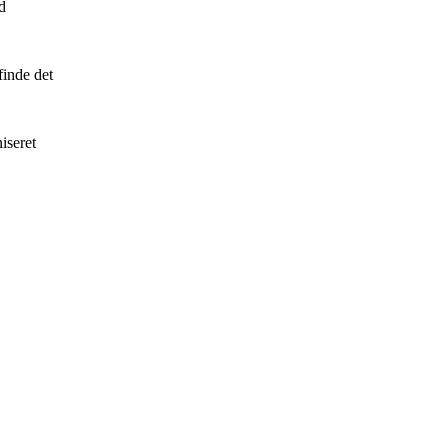
d
inde det
iseret