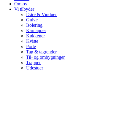
Om os
Vi tilbyder
Døre & Vinduer
Gulve
Isolering
Karnapper
Køkkener
Kviste
Porte
Tag & tagrender
Til- og ombygninger
Trapper
Udestuer