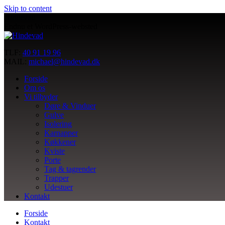
Skip to content
Hindevad
Endnu et WordPress-websted
TLF:
40 91 19 96
MAIL:
michael@hindevad.dk
Forside
Om os
Vi tilbyder
Døre & Vinduer
Gulve
Isolering
Karnapper
Køkkener
Kviste
Porte
Tag & tagrender
Trapper
Udestuer
Kontakt
Forside
Kontakt