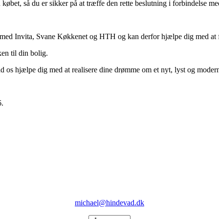
købet, så du er sikker på at træffe den rette beslutning i forbindelse me
med Invita, Svane Køkkenet og HTH og kan derfor hjælpe dig med at f
en til din bolig.
ad os hjælpe dig med at realisere dine drømme om et nyt, lyst og modern
6.
Tømrermester Michael Hindevad
Larsensvej 16 | 2950 Vedbæk
michael@hindevad.dk