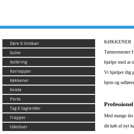
KØKKENER
Døre & Vinduer
Tømrermester H
Gulve
Isolering
hjælpe med at s
Karnapper
Vi hjælper dig g
Køkkener
hjem og udfører
Kviste
Porte
Professione
Tag & tagrender
Med mange års er
Trapper
dit køb af nyt k
Udestuer